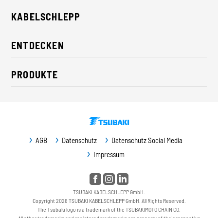
KABELSCHLEPP
Über uns
ENTDECKEN
Karriere
Branchenlösungen
CSR / Nachhaltigkeit
PRODUKTE
News
Kontakt
Energieketten
Presse
Leitungen
Messe
Fördersysteme
Newsletter
AGB
Datenschutz
Datenschutz Social Media
Führungsbahnschutz
Downloads
Impressum
Maschinenschutz
Service / Ersatzteile
TSUBAKI KABELSCHLEPP GmbH.
Copyright 2026 TSUBAKI KABELSCHLEPP GmbH. All Rights Reserved.
The Tsubaki logo is a trademark of the TSUBAKIMOTO CHAIN CO.