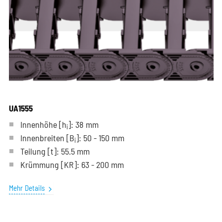
UA1555
Innenhöhe [h
]: 38 mm
i
Innenbreiten [B
]: 50 - 150 mm
i
Teilung
[t]
: 55.5 mm
Krümmung
[KR]
: 63 - 200 mm
Mehr Details