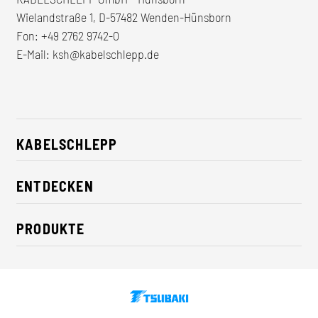
Wielandstraße 1, D-57482 Wenden-Hünsborn
Fon:
+49 2762 9742-0
E-Mail:
ksh@kabelschlepp.de
KABELSCHLEPP
Über uns
ENTDECKEN
Karriere
Branchenlösungen
CSR / Nachhaltigkeit
PRODUKTE
News
Kontakt
Energieketten
Presse
Leitungen
Messe
Fördersysteme
Newsletter