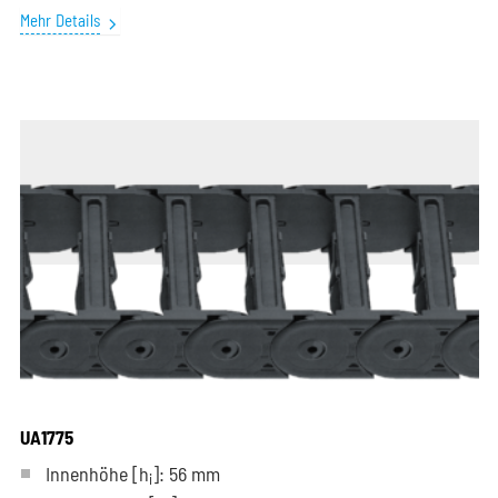
Mehr Details
UA1775
Innenhöhe [h
]: 56 mm
i