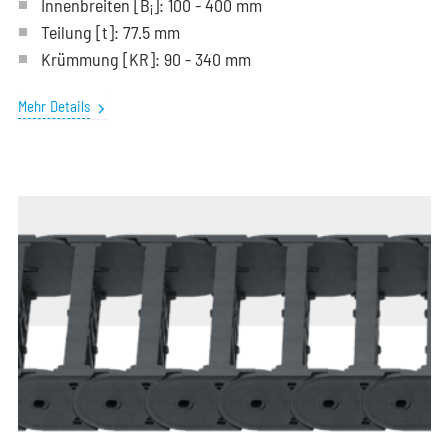
Innenbreiten [B
]: 100 - 400 mm
i
Teilung
[t]
: 77.5 mm
Krümmung
[KR]
: 90 - 340 mm
Mehr Details