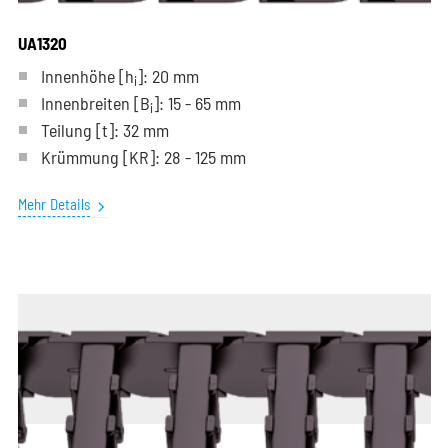
UA1320
Innenhöhe [h
]: 20 mm
i
Innenbreiten [B
]: 15 - 65 mm
i
Teilung
[t]
: 32 mm
Krümmung
[KR]
: 28 - 125 mm
Mehr Details