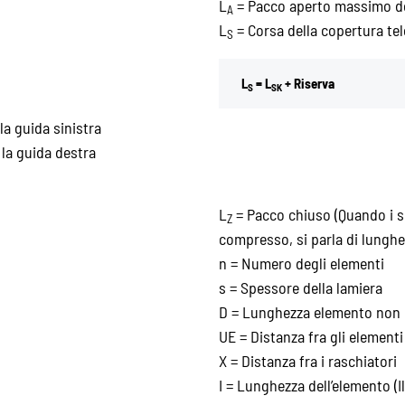
L
= Pacco aperto massimo de
A
L
= Corsa della copertura te
S
L
= L
+ Riserva
S
SK
la guida sinistra
 la guida destra
L
= Pacco chiuso (Quando i s
Z
compresso, si parla di lunghe
n = Numero degli elementi
s = Spessore della lamiera
D = Lunghezza elemento non 
UE = Distanza fra gli elementi
X = Distanza fra i raschiatori
I = Lunghezza dell’elemento (I