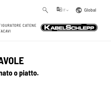
Global
IT
FIGURATORE CATENE
TACAVI
AVOLE
ato o piatto.