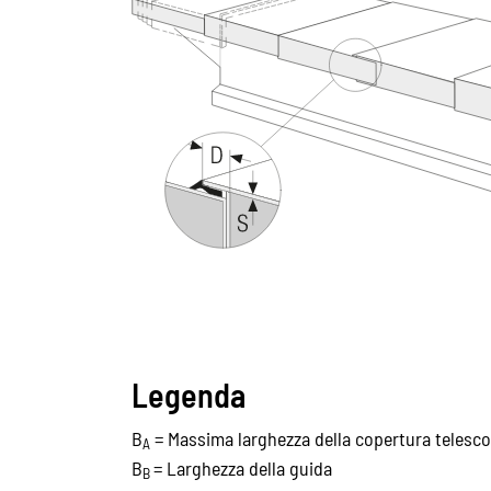
Legenda
B
= Massima larghezza della copertura telesco
A
B
= Larghezza della guida
B