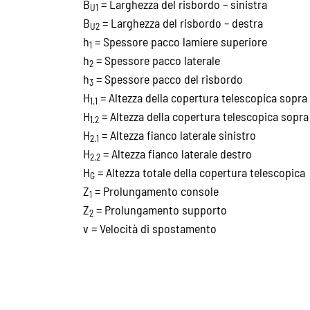
B
= Larghezza del risbordo – sinistra
U1
B
= Larghezza del risbordo – destra
U2
h
= Spessore pacco lamiere superiore
1
h
= Spessore pacco laterale
2
h
= Spessore pacco del risbordo
3
H
= Altezza della copertura telescopica sopra 
1.1
H
= Altezza della copertura telescopica sopra
1.2
H
= Altezza fianco laterale sinistro
2.1
H
= Altezza fianco laterale destro
2.2
H
= Altezza totale della copertura telescopica
G
Z
= Prolungamento console
1
Z
= Prolungamento supporto
2
v = Velocità di spostamento