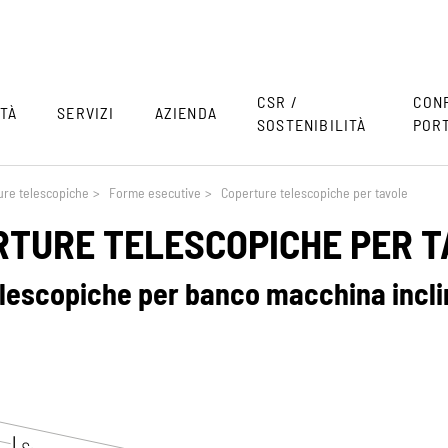
CSR /
CON
TÀ
SERVIZI
AZIENDA
SOSTENIBILITÀ
POR
ure telescopiche
>
Forme esecutive
>
Coperture telescopiche per tavole
RTURE TELESCOPICHE PER T
lescopiche per banco macchina inclin