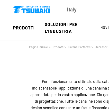
Skip to main navigation
Skip to main content
Skip to page footer
Italy
SOLUZIONI PER
PRODOTTI
NOVI
L'INDUSTRIA
You are here:
Pagina iniziale
>
Prodotti
>
Catene Portacavi
>
Accessori
Per il funzionamento ottimale della cat
indispensabile l'applicazione di una canalina
appropriata per la vostra applicazione. Ciò gar
di progettazione. Tutte le canaline sono disp
design semplice consente un facile fissaggio