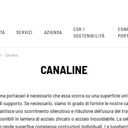
CSR /
CON
TÀ
SERVIZI
AZIENDA
SOSTENIBILITÀ
POR
>
Canaline
CANALINE
ena portacavi è necessario che essa scorra su una superficie uni
 di supporto. Se necessario, siamo in grado di fornire le nostre c
antisce uno scorrimento silenzioso e riduzione dell'usura del trat
onibili in lamiera di acciaio zincato o acciaio inossidabile. La se
 e rende superflue complesse costruzioni individuali. Le lungh