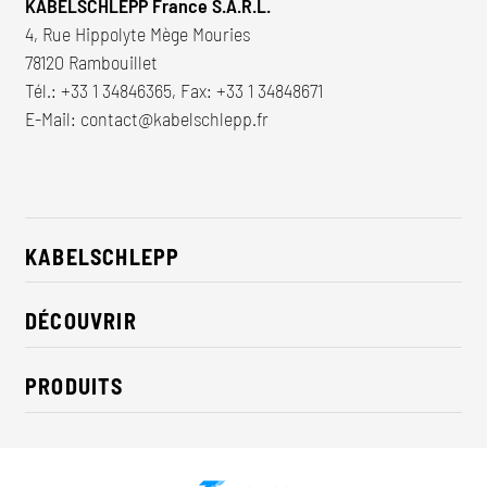
KABELSCHLEPP France S.A.R.L.
4, Rue Hippolyte Mège Mouries
78120 Rambouillet
Tél.:
+33 1 34846365
, Fax: +33 1 34848671
E-Mail:
contact@kabelschlepp.fr
KABELSCHLEPP
À propos de nous
DÉCOUVRIR
RSE / Durabilité
Solutions pour l'industrie
Contact
PRODUITS
Nouveautés
Chaînes porte-cables
Presse
Câbles
Expositions