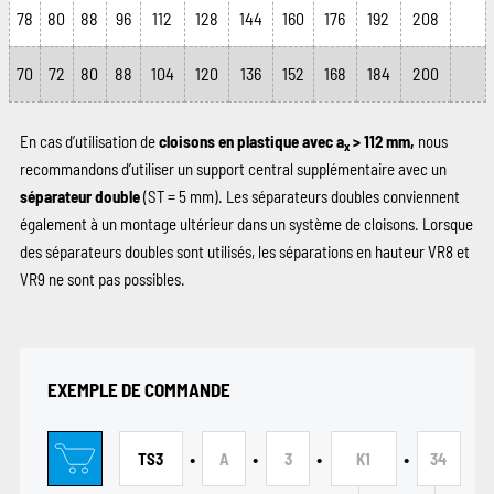
78
80
88
96
112
128
144
160
176
192
208
70
72
80
88
104
120
136
152
168
184
200
En cas d’utilisation de
cloisons en plastique avec a
> 112 mm,
nous
x
recommandons d’utiliser un support central supplémentaire avec un
séparateur double
(ST = 5 mm). Les séparateurs doubles conviennent
également à un montage ultérieur dans un système de cloisons. Lorsque
des séparateurs doubles sont utilisés, les séparations en hauteur VR8 et
VR9 ne sont pas possibles.
EXEMPLE DE COMMANDE
•
•
•
•
TS3
A
3
K1
34