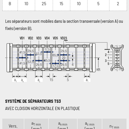
B
10
25
15
10
5
2
Les séparateurs sont mobiles dans la section transversale (version A) ou
fixés (version B).
SYSTÈME DE SÉPARATEURS TS3
AVEC CLOISON HORIZONTALE EN PLASTIQUE
a
a
a
T min
x min
c min
Vers.
n
T min
[mm]
[mm]
[mm]