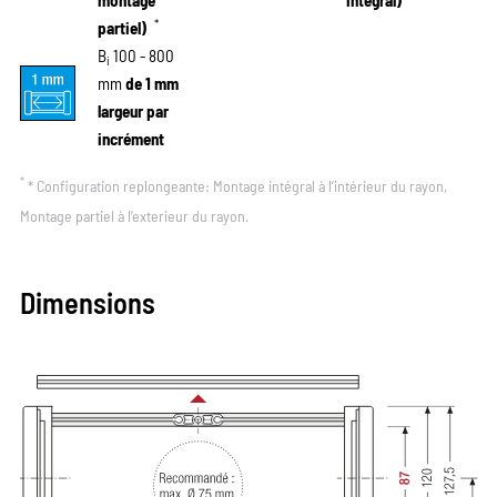
montage
intégral)
*
partiel)
B
100 - 800
i
mm
de 1 mm
largeur par
incrément
*
* Configuration replongeante: Montage intégral à l’intérieur du rayon,
Montage partiel à l’exterieur du rayon.
Dimensions