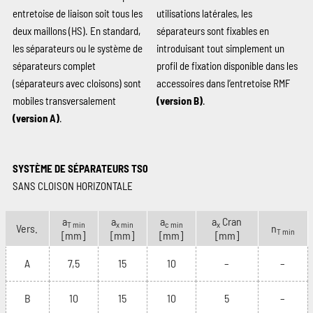
entretoise de liaison soit tous les
utilisations latérales, les
deux maillons (HS). En standard,
séparateurs sont fixables en
les séparateurs ou le système de
introduisant tout simplement un
séparateurs complet
profil de fixation disponible dans les
(séparateurs avec cloisons) sont
accessoires dans l’entretoise RMF
mobiles transversalement
(version B)
.
(version A)
.
SYSTÈME DE SÉPARATEURS TS0
SANS CLOISON HORIZONTALE
a
a
a
a
Cran
T min
x min
c min
x
Vers.
n
T min
[mm]
[mm]
[mm]
[mm]
A
7,5
15
10
–
–
B
10
15
10
5
–