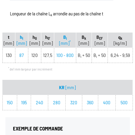
Longueur de la chaîne L
arrondie au pas de la chaîne t
k
t
h
h
h
B
B
B
q
i
G
G'
i
k
EF
k
*
[mm]
[mm]
[mm]
[mm]
[mm]
[mm]
[mm]
[kg/m]
130
87
120
127.5
100 - 800
B
+ 50
B
+ 50
6.24 - 9.59
i
i
*
de1 mm largeur par incrément
KR
[mm]
150
195
240
280
320
360
400
500
EXEMPLE DE COMMANDE