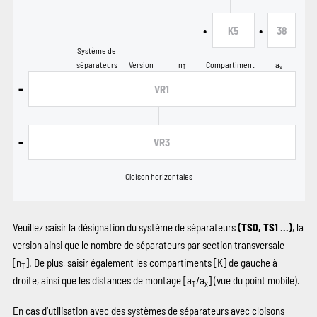
•
•
K5
38
Système de
séparateurs
Version
n
Compartiment
a
T
x
-
VR1
-
VR3
Cloison horizontales
Veuillez saisir la désignation du système de séparateurs
(TS0, TS1 …)
, la
version ainsi que le nombre de séparateurs par section transversale
[n
]. De plus, saisir également les compartiments
[K]
de gauche à
T
droite, ainsi que les distances de montage [a
/a
] (vue du point mobile).
T
x
En cas d’utilisation avec des systèmes de séparateurs avec cloisons