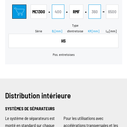
•
•
•
-
MC1300
400
RMF
360
6500
Type
Série
B
[mm]
d’entretoise
KR
[mm]
L
[mm]
i
k
HS
Pos. entretoises
Distribution intérieure
SYSTÈMES DE SÉPARATEURS
Le système de séparateurs est
Pour les utilisations avec
monté en standard sur chaque
accélérations transversales et les