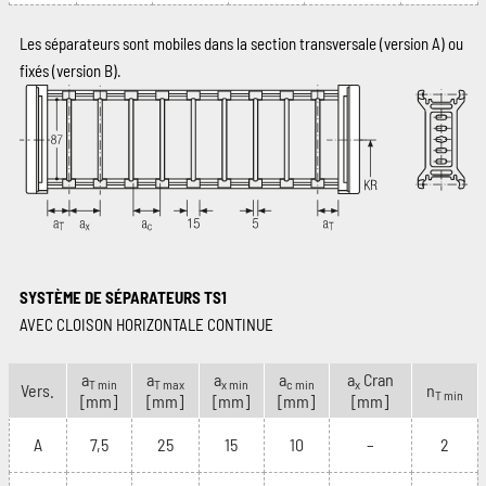
Les séparateurs sont mobiles dans la section transversale (version A) ou
fixés (version B).
SYSTÈME DE SÉPARATEURS TS1
AVEC CLOISON HORIZONTALE CONTINUE
a
a
a
a
a
Cran
T min
T max
x min
c min
x
Vers.
n
T min
[mm]
[mm]
[mm]
[mm]
[mm]
A
7,5
25
15
10
–
2