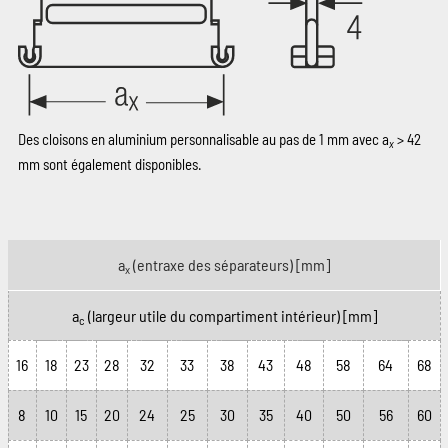
Des cloisons en aluminium personnalisable au pas de 1 mm avec a
> 42
x
mm sont également disponibles.
a
(entraxe des séparateurs)
[mm]
x
a
(largeur utile du compartiment intérieur)
[mm]
c
16
18
23
28
32
33
38
43
48
58
64
68
8
10
15
20
24
25
30
35
40
50
56
60