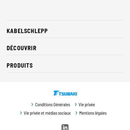
KABELSCHLEPP
À propos de nous
DÉCOUVRIR
RSE / Durabilité
Solutions pour l'industrie
Contact
PRODUITS
Nouveautés
Chaînes porte-cables
Presse
Câbles
Expositions
Systèmes de convoyage
Téléchargements
Conditions Générales
Vie privée
Protection de glissières
Vie privée et médias sociaux
Mentions légales
Protection des machines
Entretien / Pièces de rechange