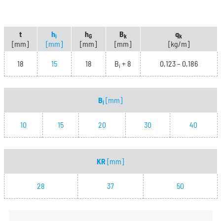
t
h
h
B
q
i
G
k
k
[mm]
[mm]
[mm]
[mm]
[kg/m]
18
15
18
B
+ 8
0,123 – 0,186
i
B
[mm]
i
10
15
20
30
40
KR
[mm]
28
37
50