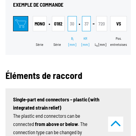
EXEMPLE DE COMMANDE
•
•
-
MONO
0182
30
37
720
VS
B
KR
Pos.
i
Série
Série
[mm]
[mm]
L
[mm]
entretoises
k
Éléments de raccord
Single-part end connectors – plastic (with
integrated strain relief)
The plastic end connectors can be
connected
from above or below
. The
connection type can be changed by