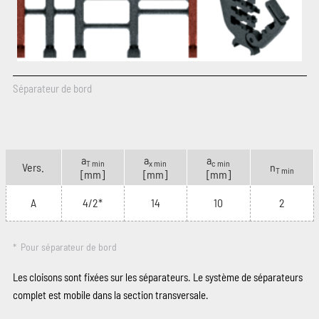
Séparateur de bord
a
a
a
T min
x min
c min
Vers.
n
T min
[mm]
[mm]
[mm]
A
4/2*
14
10
2
* Pour séparateur de bord
Les cloisons sont fixées sur les séparateurs. Le système de séparateurs
complet est mobile dans la section transversale.