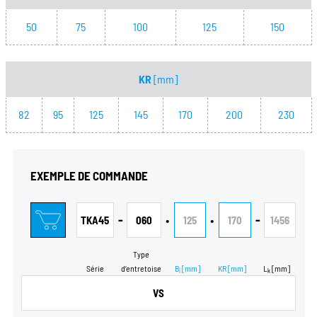
50
75
100
125
150
KR
[mm]
82
95
125
145
170
200
230
EXEMPLE DE COMMANDE
-
•
•
-
TKA45
060
125
170
1456
Type
Série
d’entretoise
B
[mm]
KR
[mm]
L
[mm]
i
k
VS