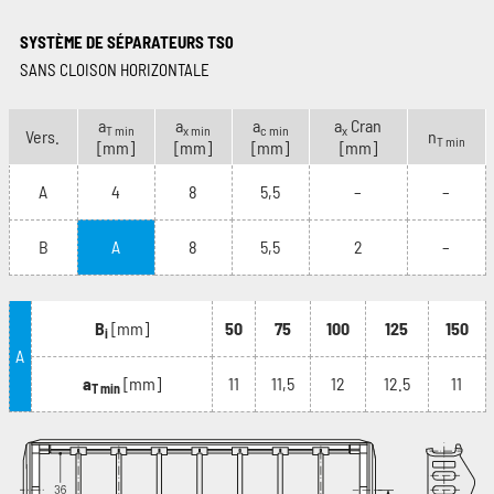
SYSTÈME DE SÉPARATEURS TS0
SANS CLOISON HORIZONTALE
a
a
a
a
Cran
T min
x min
c min
x
Vers.
n
T min
[mm]
[mm]
[mm]
[mm]
A
4
8
5,5
–
–
B
A
8
5,5
2
–
B
[mm]
50
75
100
125
150
i
A
a
[mm]
11
11,5
12
12.5
11
T min