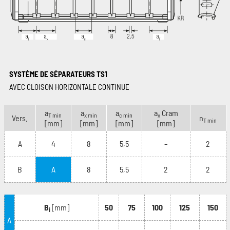
SYSTÈME DE SÉPARATEURS TS1
AVEC CLOISON HORIZONTALE CONTINUE
a
a
a
a
Cram
T min
x min
c min
x
Vers.
n
T min
[mm]
[mm]
[mm]
[mm]
A
4
8
5,5
–
2
B
A
8
5,5
2
2
B
[mm]
50
75
100
125
150
i
A