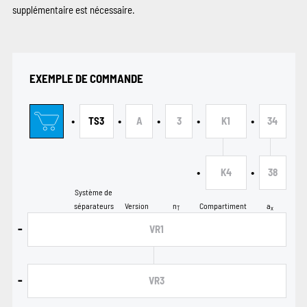
supplémentaire est nécessaire.
EXEMPLE DE COMMANDE
•
•
•
•
•
TS3
A
3
K1
34
•
•
K4
38
Système de
séparateurs
Version
n
Compartiment
a
T
x
-
VR1
-
VR3