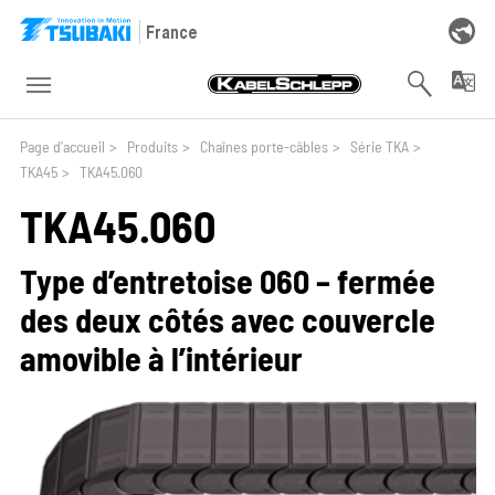
Skip to main navigation
Skip to main content
Skip to page footer
France
You are here:
Page d'accueil
>
Produits
>
Chaînes porte-câbles
>
Série TKA
>
TKA45
>
TKA45.060
TKA45.060
Type d’entretoise 060 – fermée
des deux côtés avec couvercle
amovible à l’intérieur