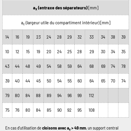
a
(entraxe des séparateurs)
[mm]
x
a
(largeur utile du compartiment intérieur)
[mm]
c
14
16
19
23
24
28
29
32
33
34
38
39
10
12
15
19
20
24
25
28
29
30
34
35
43
44
48
49
54
58
59
64
68
69
74
78
39
40
44
45
50
54
55
60
64
65
70
74
79
80
84
88
89
94
96
99
112
75
76
80
84
85
90
92
95
108
En cas d’utilisation de
cloisons avec a
> 49 mm
, un support central
x