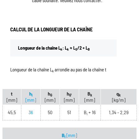
câble souhaité. Veuillez nous contacter.
CALCUL DE LA LONGUEUR DE LA CHAÎNE
Longueur de la chaîne L
: L
≈ L
/2 + L
k
k
S
B
Longueur de la chaîne L
arrondie au pas de la chaîne t
k
t
h
h
h
B
q
i
G
G'
k
k
[mm]
[mm]
[mm]
[mm]
[mm]
[kg/m]
45.5
36
50
51
B
+ 16
1.34 - 2.29
i
B
[mm]
i