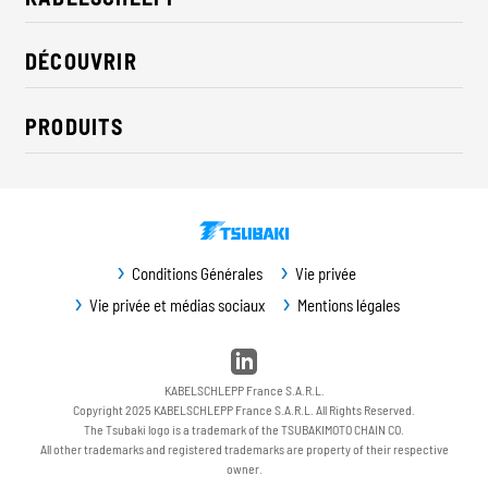
À propos de nous
DÉCOUVRIR
RSE / Durabilité
Solutions pour l'industrie
Contact
PRODUITS
Nouveautés
Chaînes porte-cables
Presse
Câbles
Expositions
Systèmes de convoyage
Téléchargements
Conditions Générales
Vie privée
Protection de glissières
Vie privée et médias sociaux
Mentions légales
Protection des machines
Entretien / Pièces de rechange
KABELSCHLEPP France S.A.R.L.
Copyright 2025 KABELSCHLEPP France S.A.R.L. All Rights Reserved.
The Tsubaki logo is a trademark of the TSUBAKIMOTO CHAIN CO.
All other trademarks and registered trademarks are property of their respective
owner.