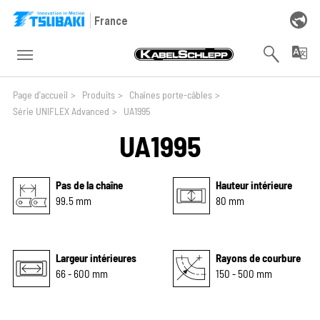
Skip to main navigation
Skip to main content
Skip to page footer
France
You are here:
Page d'accueil
>
Produits
>
Chaînes porte-câbles
>
Série UNIFLEX Advanced
>
UA1995
UA1995
Pas de la chaîne
Hauteur intérieure
99.5 mm
80 mm
Largeur intérieures
Rayons de courbure
66 - 600 mm
150 - 500 mm