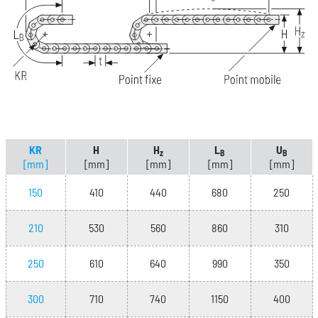
KR
H
H
L
U
z
B
B
[mm]
[mm]
[mm]
[mm]
[mm]
150
410
440
680
250
210
530
560
860
310
250
610
640
990
350
300
710
740
1150
400