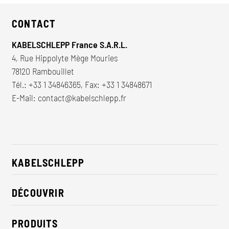
CONTACT
KABELSCHLEPP France S.A.R.L.
4, Rue Hippolyte Mège Mouries
78120 Rambouillet
Tél.:
+33 1 34846365
, Fax: +33 1 34848671
E-Mail:
contact@kabelschlepp.fr
KABELSCHLEPP
À propos de nous
DÉCOUVRIR
RSE / Durabilité
Solutions pour l'industrie
Contact
PRODUITS