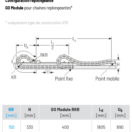
Configuration replongeante
GO Module
pour chaines replongeantes*
* uniquement type de construction 070
KR
H
GO Module RKR
L
U
B
B
[mm]
[mm]
[mm]
[mm]
[mm]
150
330
400
1805
890