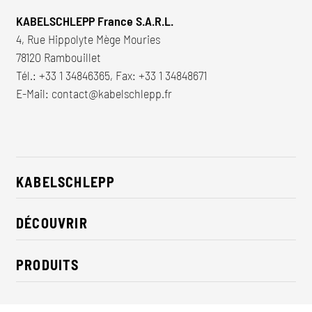
KABELSCHLEPP France S.A.R.L.
4, Rue Hippolyte Mège Mouries
78120 Rambouillet
Tél.:
+33 1 34846365
, Fax: +33 1 34848671
E-Mail:
contact@kabelschlepp.fr
KABELSCHLEPP
À propos de nous
DÉCOUVRIR
RSE / Durabilité
Solutions pour l'industrie
Contact
PRODUITS
Nouveautés
Chaînes porte-cables
Presse