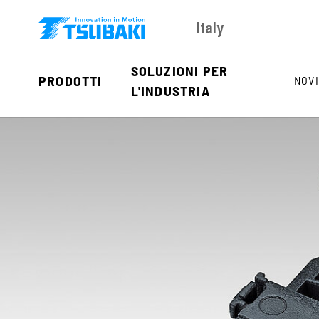
Skip to main navigation
Skip to main content
Skip to page footer
Italy
SOLUZIONI PER
PRODOTTI
NOVI
L'INDUSTRIA