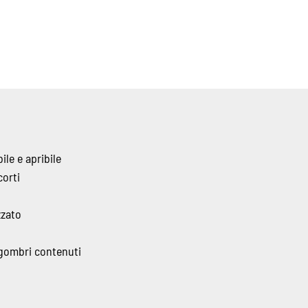
le e apribile
corti
zzato
ngombri contenuti