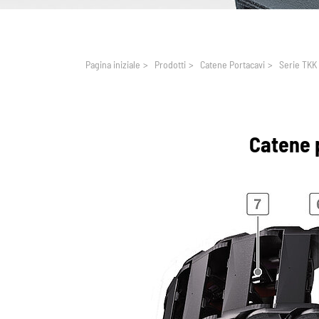
You are here:
Pagina iniziale
>
Prodotti
>
Catene Portacavi
>
Serie TKK
Catene 