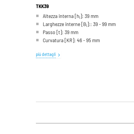
TKK39
Altezza interna [h
]: 39 mm
i
Larghezze interne [B
]:: 39 - 99 mm
i
Passo
[t]
: 39 mm
Curvatura
[KR]
: 46 - 95 mm
piú dettagli