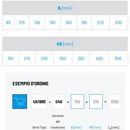
B
[mm]
i
85
125
138
150
180
196
225
250
KR
[mm]
150
210
250
300
350
400
500
ESEMPIO D'ORDINE
•
•
•
-
UA1995
040
150
210
3582
Variante
del
Serie Tipo
traversino
B
[mm]
KR
[mm]
L
[mm]
i
k