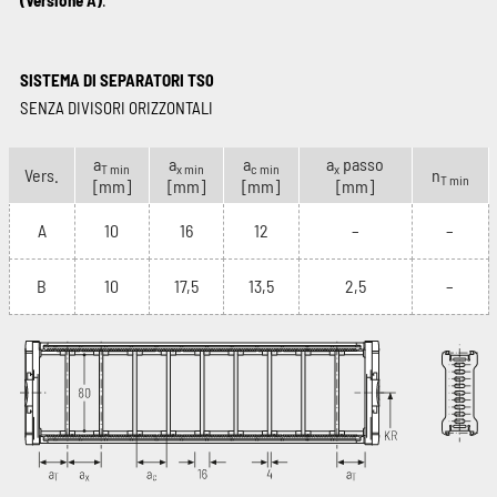
(Versione A)
.
SISTEMA DI SEPARATORI TS0
SENZA DIVISORI ORIZZONTALI
a
a
a
a
passo
T min
x min
c min
x
Vers.
n
T min
[mm]
[mm]
[mm]
[mm]
A
10
16
12
–
–
B
10
17,5
13,5
2,5
–