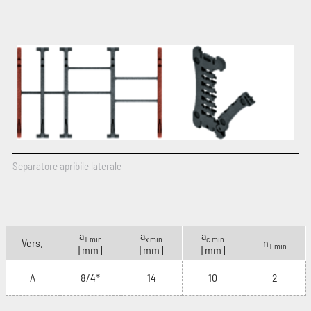
Separatore apribile laterale
a
a
a
T min
x min
c min
Vers.
n
T min
[mm]
[mm]
[mm]
A
8/4*
14
10
2