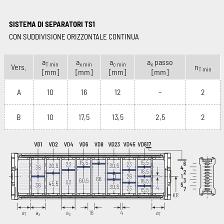
SISTEMA DI SEPARATORI TS1
CON SUDDIVISIONE ORIZZONTALE CONTINUA
a
a
a
a
passo
T min
x min
c min
x
Vers.
n
T min
[mm]
[mm]
[mm]
[mm]
A
10
16
12
–
2
B
10
17,5
13,5
2,5
2