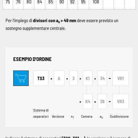
75
76
80
84
85
90
92
95
108
Per l’impiego di
divisori con a
> 49 mm
deve essere previsto un
x
sostegno supplementare centrale.
ESEMPIO D'ORDINE
•
•
•
•
-
TS3
A
3
K1
34
VR1
•
•
-
K4
38
VR3
Sistema di
separatori
Versione
n
Camera
a
Suddivisione
T
x