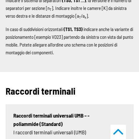
Indicare il sistema di separatori
(TS0, TS1 …)
, la versione e il numero di
separatori per sezione [n
]. ­Indicare inoltre le camere
[K]
da sinistra
T
verso destra e le distanze di montaggio [a
/a
].
T
x
In caso di suddivisioni orizzontali
(TS1, TS3)
indicare anche la variante di
posizionamento
[esempio VD23]
partendo da sinistra con vista dal punto
mobile. Potete allegare all’ordine uno schema con le posizioni di
montaggio dei componenti.
Raccordi terminali
Raccordi terminali universali UMB – ­
poliammide (Standard)
I raccordi terminali universali (UMB)