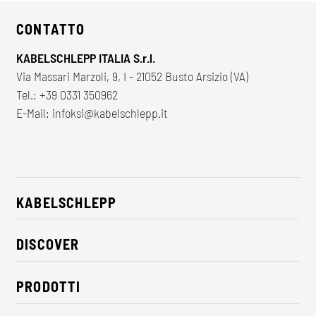
CONTATTO
KABELSCHLEPP ITALIA S.r.l.
Via Massari Marzoli, 9, I - 21052 Busto Arsizio (VA)
Tel.:
+39 0331 350962
E-Mail:
infoksi@kabelschlepp.it
KABELSCHLEPP
Chi siamo
DISCOVER
CSR / Sostenibilità
Soluzioni per l'industria
Contatti
PRODOTTI
Novità