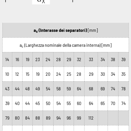
a
(Interasse dei separatori)
[mm]
x
a
(Larghezza nominale della camera interna)
[mm]
c
14
16
19
23
24
28
29
32
33
34
38
39
10
12
15
19
20
24
25
28
29
30
34
35
43
44
48
49
54
58
59
64
68
69
74
78
39
40
44
45
50
54
55
60
64
65
70
74
79
80
84
88
89
94
96
99
112