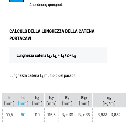
Anordnung geeignet.
CALCOLO DELLA LUNGHEZZA DELLA CATENA
PORTACAVI
Lunghezza catena L
: L
≈ L
/2 + L
k
k
S
B
Lunghezza catena L
multiplo del passo t
k
t
h
h
h
B
B
q
i
G
G'
k
EF
k
[mm]
[mm]
[mm]
[mm]
[mm]
[mm]
[kg/m]
99.5
80
110
116.5
B
+ 30
B
+ 36
3.833 – 3.834
i
i