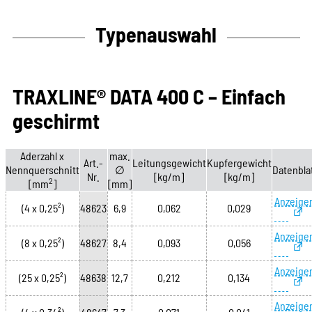
Typenauswahl
TRAXLINE® DATA 400 C – Einfach
geschirmt
Aderzahl x
max.
Art.-
Leitungsgewicht
Kupfergewicht
Nennquerschnitt
∅
Datenbla
Nr.
[kg/m]
[kg/m]
2
[mm
]
[mm]
Anzeige
(4 x 0,25²)
48623
6,9
0,062
0,029
Anzeige
(8 x 0,25²)
48627
8,4
0,093
0,056
Anzeige
(25 x 0,25²)
48638
12,7
0,212
0,134
Anzeige