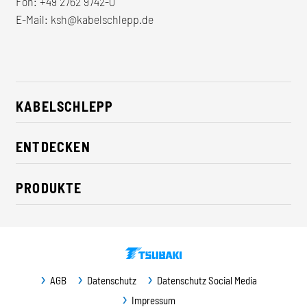
Fon:
+49 2762 9742-0
E-Mail:
ksh@kabelschlepp.de
KABELSCHLEPP
Über uns
ENTDECKEN
Karriere
Branchenlösungen
CSR / Nachhaltigkeit
PRODUKTE
News
Kontakt
Energieketten
Presse
Leitungen
Messe
Fördersysteme
Newsletter
AGB
Datenschutz
Datenschutz Social Media
Führungsbahnschutz
Downloads
Impressum