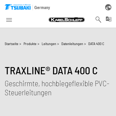
Skip to main navigation
Skip to main content
Skip to page footer
Germany
You are here:
Startseite
>
Produkte
>
Leitungen
>
Datenleitungen
>
DATA 400 C
TRAXLINE® DATA 400 C
Geschirmte, hochbiegeflexible PVC-
Steuerleitungen