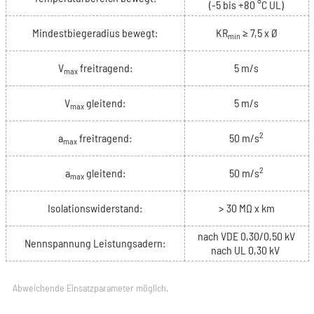
(-5 bis +80 °C UL)
Mindestbiegeradius bewegt:
KR
≥ 7,5 x Ø
min
V
freitragend:
5 m/s
max
V
gleitend:
5 m/s
max
2
a
freitragend:
50 m/s
max
2
a
gleitend:
50 m/s
max
Isolationswiderstand:
> 30 MΩ x km
nach VDE 0,30/0,50 kV
Nennspannung Leistungsadern:
nach UL 0,30 kV
Abweichende Einsatzparameter möglich.