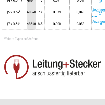
(4 x 0,34²)
48647
7,3
0,071
0,041
Anzeige
(5 x 0,34²)
48648
7,7
0,079
0,046
Anzeige
(7 x 0,34²)
48649
8,5
0,099
0,058
Weitere Typen auf Anfrage.