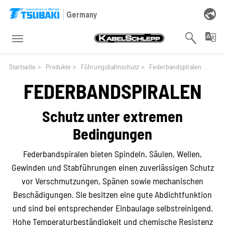
Skip to main navigation
Skip to main content
Skip to page footer
Germany
You are here:
Startseite
>
Produkte
>
Führungsbahnschutz
>
Federbandspiralen
FEDERBANDSPIRALEN
Schutz unter extremen
Bedingungen
Federbandspiralen bieten Spindeln, Säulen, Wellen,
Gewinden und Stabführungen einen zuverlässigen Schutz
vor Verschmutzungen, Spänen sowie mechanischen
Beschädigungen. Sie besitzen eine gute Abdichtfunktion
und sind bei entsprechender Einbaulage selbstreinigend.
Hohe Temperaturbeständigkeit und chemische Resistenz