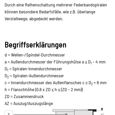
Durch eine Reihenschaltung mehrerer Federbandspiralen
können besondere Bedarfsfälle, wie z.B. überlange
Verstellwege, abgedeckt werden.
Begriffserklärungen
d = Wellen-/Spindel-Durchmesser
a = Außendurchmesser der Führungshülse a ≤ D
– 4 mm
1
D
= Spiralen-Innendurchmesser
1
D
= Spiralen-Außendurchmesser
2
c = Innendurchmesser des Außenflansches c ≥ D
+ 6 mm
2
h = Flanschhöhe (0,6 x ZD ≤ h ≤ (ZD – 2 mm))
ZD = Zusammendruck
AZ = Auszug/Auszugslänge