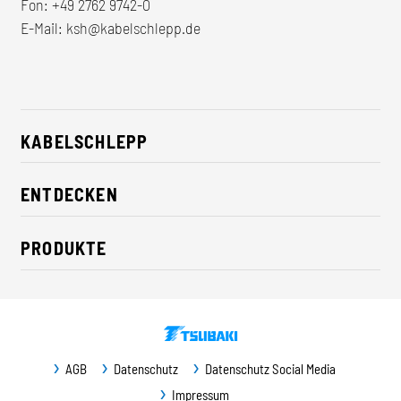
Fon:
+49 2762 9742-0
E-Mail:
ksh@kabelschlepp.de
KABELSCHLEPP
Über uns
ENTDECKEN
Karriere
Branchenlösungen
CSR / Nachhaltigkeit
PRODUKTE
News
Kontakt
Energieketten
Presse
Leitungen
Messe
Fördersysteme
Newsletter
AGB
Datenschutz
Datenschutz Social Media
Führungsbahnschutz
Downloads
Impressum