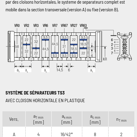
par des cloisons horizontales, le systeme de separateurs complet est
mobile dans la section transversale (version A) ou fixe (version B).
SYSTÈME DE SÉPARATEURS TS3
AVEC CLOISON HORIZONTALE EN PLASTIQUE
a
a
a
T min
x min
c min
Vers.
n
T min
[mm]
[mm]
[mm]
A
4
16/42*
8
2