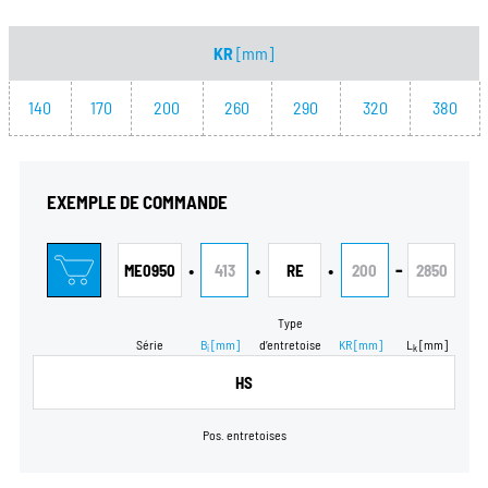
KR
[mm]
140
170
200
260
290
320
380
EXEMPLE DE COMMANDE
•
•
•
-
ME0950
413
RE
200
2850
Type
Série
B
[mm]
d’entretoise
KR
[mm]
L
[mm]
i
k
HS
Pos. entretoises