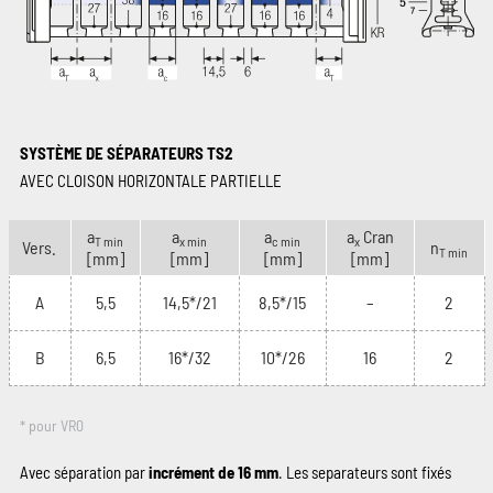
SYSTÈME DE SÉPARATEURS TS2
AVEC CLOISON HORIZONTALE PARTIELLE
a
a
a
a
Cran
T min
x min
c min
x
Vers.
n
T min
[mm]
[mm]
[mm]
[mm]
A
5,5
14,5*/21
8,5*/15
–
2
B
6,5
16*/32
10*/26
16
2
* pour VR0
Avec séparation par
incrément de 16 mm
. Les separateurs sont fixés