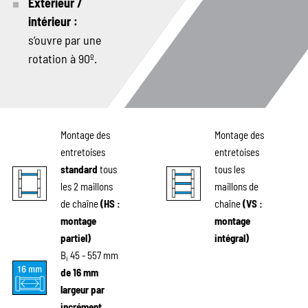
Extérieur /
intérieur :
s’ouvre par une
rotation à 90º.
Montage des
Montage des
entretoises
entretoises
standard
tous
tous les
les 2 maillons
maillons de
de chaîne
(HS :
chaîne
(VS :
montage
montage
partiel)
intégral)
B
45 - 557 mm
i
de 16 mm
largeur par
incrément