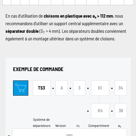
En cas d’utilisation de
cloisons en plastique avec a
> 112 mm
, nous
x
recommandons d’utiliser un support central supplémentaire avec un
séparateur double
(S
= 4 mm). Les séparateurs doubles conviennent
T
également à un montage ultérieur dans un système de cloisons.
EXEMPLE DE COMMANDE
•
•
•
•
TS3
A
3
K1
34
•
•
K4
38
Système de
séparateurs
Version
n
Compartiment
a
T
x
-
VR1