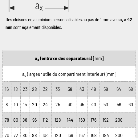
Des cloisons en aluminium personnalisables au pas de 1 mm avec
a
> 42
x
mm
sont également disponibles.
a
(entraxe des séparateurs)
[mm]
x
a
(largeur utile du compartiment intérieur)
[mm]
c
16
18
23
28
32
33
38
43
48
58
64
68
8
10
15
20
24
25
30
35
40
50
56
60
78
80
88
96
112
128
144
160
176
192
208
70
72
80
88
104
120
136
152
168
184
200