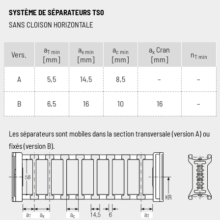
SYSTÈME DE SÉPARATEURS TS0
SANS CLOISON HORIZONTALE
a
a
a
a
Cran
T min
x min
c min
x
Vers.
n
T min
[mm]
[mm]
[mm]
[mm]
A
5,5
14,5
8,5
–
–
B
6,5
16
10
16
–
Les séparateurs sont mobiles dans la section transversale (version A) ou
fixés (version B).