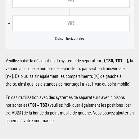
-
VR3
Cloison horizontales
Veuillez saisir la désignation du système de séparateurs
(TS0, TS1 …)
, la
version ainsi que le nombre de séparateurs par section transversale
[n
]. De plus, saisir également les compartiments
[K]
de gauche à
T
droite, ainsi que les distances de montage [a
/a
] (vue du point mobile).
T
x
En cas d’utilisation avec des systèmes de séparateurs avec cloisons
horizontales
(TS1 – TS3)
veuillez indi‑ quer également les positions
[par
ex. VD23]
de la bande du point mobile de gauche. Vous pouvez ajouter un
schéma à votre commande.