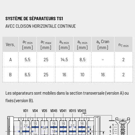
SYSTÈME DE SÉPARATEURS TS1
AVEC CLOISON HORIZONTALE CONTINUE
a
a
a
a
a
Cran
T min
T max
x min
c min
x
Vers.
n
T min
[mm]
[mm]
[mm]
[mm]
[mm]
A
5,5
25
14,5
8,5
–
2
B
6,5
25
16
10
16
2
Les séparateurs sont mobiles dans la section transversale (version A) ou
fixés (version B).