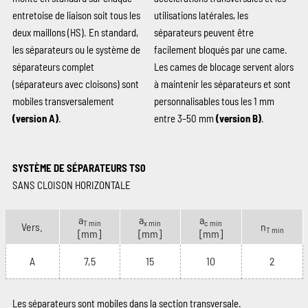
entretoise de liaison soit tous les
utilisations latérales, les
deux maillons (HS). En standard,
séparateurs peuvent être
les séparateurs ou le système de
facilement bloqués par une came.
séparateurs complet
Les cames de blocage servent alors
(séparateurs avec cloisons) sont
à maintenir les séparateurs et sont
mobiles transversalement
personnalisables tous les 1 mm
(version A)
.
entre 3–50 mm
(version B)
.
SYSTÈME DE SÉPARATEURS TS0
SANS CLOISON HORIZONTALE
a
a
a
T min
x min
c min
Vers.
n
T min
[mm]
[mm]
[mm]
A
7,5
15
10
2
Les séparateurs sont mobiles dans la section transversale.