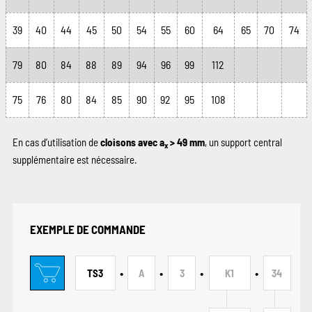
39
40
44
45
50
54
55
60
64
65
70
74
79
80
84
88
89
94
96
99
112
75
76
80
84
85
90
92
95
108
En cas d’utilisation de
cloisons avec a
> 49 mm
, un support central
x
supplémentaire est nécessaire.
EXEMPLE DE COMMANDE
•
•
•
•
TS3
A
3
K1
34