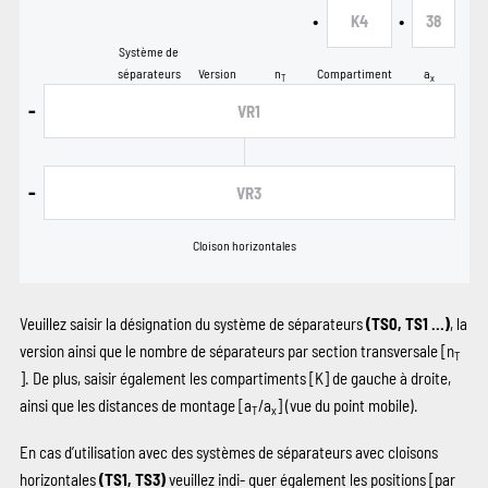
•
•
K4
38
Système de
séparateurs
Version
n
Compartiment
a
T
x
-
VR1
-
VR3
Cloison horizontales
Veuillez saisir la désignation du système de séparateurs
(TS0, TS1 …)
, la
version ainsi que le nombre de séparateurs par section transversale [n
T
]. De plus, saisir également les compartiments
[K]
de gauche à droite,
ainsi que les distances de montage [a
/a
] (vue du point mobile).
T
x
En cas d’utilisation avec des systèmes de séparateurs avec cloisons
horizontales
(TS1, TS3)
veuillez indi‑ quer également les positions
[par