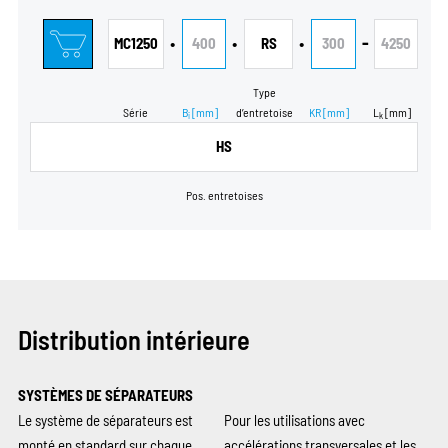
•
•
•
-
MC1250
400
RS
300
4250
Type
Série
B
[mm]
d’entretoise
KR
[mm]
L
[mm]
i
k
HS
Pos. entretoises
Distribution intérieure
SYSTÈMES DE SÉPARATEURS
Le système de séparateurs est
Pour les utilisations avec
monté en standard sur chaque
accélérations transversales et les