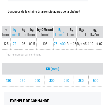
Longueur de la chaîne L
arrondie au pas de la chaîne t
k
t
h
h
h
h
Offroad
B
B
B
q
i
G
G'
G'
i
k
EF
k
*
[mm]
[mm]
[mm]
[mm]
[mm]
[mm]
[mm]
[mm]
[kg/m]
125
72
96
99.5
103
75 - 400
B
+ 45
B
+ 45
4.10 – 4.97
i
i
*
de1 mm largeur par incrément
KR
[mm]
180
220
260
300
340
380
500
EXEMPLE DE COMMANDE