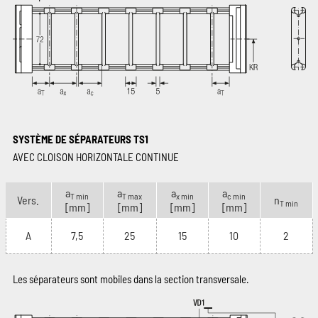
SYSTÈME DE SÉPARATEURS TS1
AVEC CLOISON HORIZONTALE CONTINUE
a
a
a
a
T min
T max
x min
c min
Vers.
n
T min
[mm]
[mm]
[mm]
[mm]
A
7,5
25
15
10
2
Les séparateurs sont mobiles dans la section transversale.