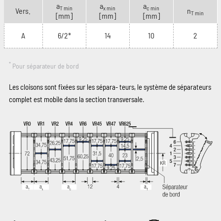
a
a
a
T min
x min
c min
Vers.
n
T min
[mm]
[mm]
[mm]
A
6/2*
14
10
2
*
Pour séparateur de bord
Les cloisons sont fixées sur les sépara‑ teurs, le système de séparateurs
complet est mobile dans la section transversale.