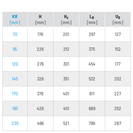
KR
H
H
L
U
z
B
B
[mm]
[mm]
[mm]
[mm]
[mm]
70
176
201
297
127
95
226
251
375
152
120
276
301
454
177
145
326
351
532
202
170
376
401
611
227
195
426
451
689
252
230
496
521
799
287