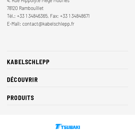
78120 Rambouillet
Tél.:
+33 1 34846365
, Fax: +33 1 34848671
E-Mail:
contact@kabelschlepp.fr
KABELSCHLEPP
À propos de nous
DÉCOUVRIR
RSE / Durabilité
Solutions pour l'industrie
Contact
PRODUITS
Nouveautés
Chaînes porte-cables
Presse
Câbles
Expositions
Systèmes de convoyage
Téléchargements