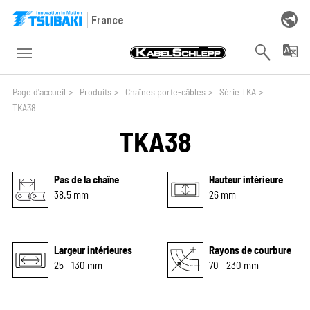
Skip to main navigation
Skip to main content
Skip to page footer
France
You are here:
Page d'accueil
>
Produits
>
Chaînes porte-câbles
>
Série TKA
>
TKA38
TKA38
Pas de la chaîne
Hauteur intérieure
38.5 mm
26 mm
Largeur intérieures
Rayons de courbure
25 - 130 mm
70 - 230 mm