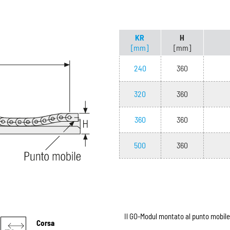
KR
H
[mm]
[mm]
240
360
320
360
360
360
500
360
Il GO-Modul montato al punto mobile
Corsa