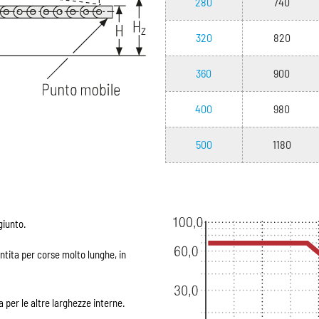
280
740
320
820
360
900
400
980
500
1180
giunto.
tita per corse molto lunghe, in
 per le altre larghezze interne.