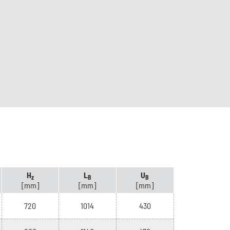
H
L
U
z
B
B
[mm]
[mm]
[mm]
720
1014
430