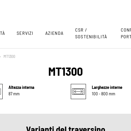
CSR /
CON
TÀ
SERVIZI
AZIENDA
SOSTENIBILITÀ
POR
>
MT1300
MT1300
Altezza interna
Larghezze interne
87 mm
100 - 800 mm
Varianti del traversino