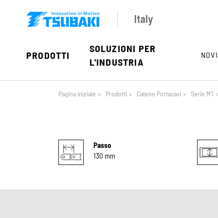
Skip to main navigation
Skip to main content
Skip to page footer
Italy
SOLUZIONI PER
PRODOTTI
NOVI
L'INDUSTRIA
You are here:
Pagina iniziale
>
Prodotti
>
Catene Portacavi
>
Serie MT
Passo
130 mm