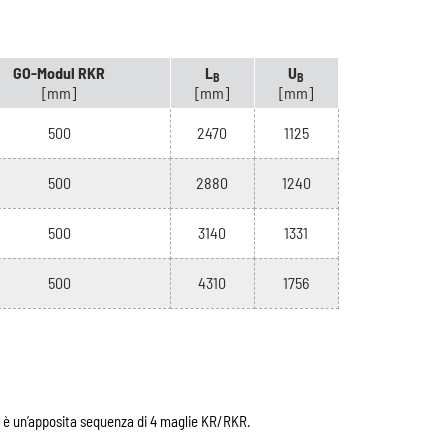
GO-Modul RKR
L
U
B
B
[mm]
[mm]
[mm]
500
2470
1125
500
2880
1240
500
3140
1331
500
4310
1756
 è un’apposita sequenza di 4 maglie KR/RKR.