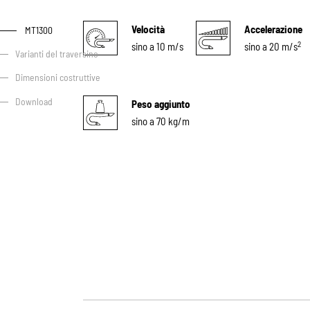
Velocità
Accelerazione
MT1300
2
sino a 10 m/s
sino a 20 m/s
Varianti del traversino
Dimensioni costruttive
Download
Peso aggiunto
sino a 70 kg/m