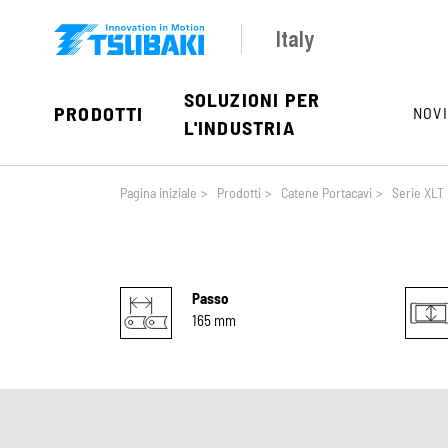
Skip to main navigation
Skip to main content
Skip to page footer
Italy
SOLUZIONI PER
PRODOTTI
NOVI
L'INDUSTRIA
You are here:
Pagina iniziale
>
Prodotti
>
Catene Portacavi
>
Serie XLT
Passo
165 mm