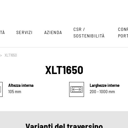
CSR /
CON
TÀ
SERVIZI
AZIENDA
SOSTENIBILITÀ
POR
>
XLT1650
XLT1650
Altezza interna
Larghezze interne
105 mm
200 - 1000 mm
Varianti del traversino