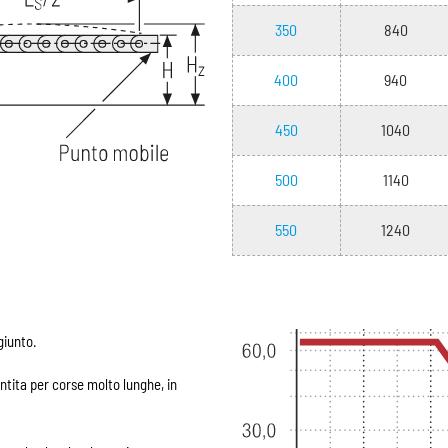
350
840
400
940
450
1040
500
1140
550
1240
giunto.
tita per corse molto lunghe, in