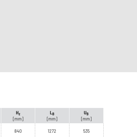
H
L
U
z
B
B
[mm]
[mm]
[mm]
840
1272
535