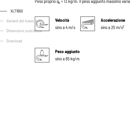
Peso proprio q
= 13 kg/m. Il peso aggiunto massimo varia 
k
XLT1650
Velocità
Accelerazione
Varianti del traversino
2
sino a 4 m/s
sino a 25 m/s
Dimensioni costruttive
Download
Peso aggiunto
sino a 65 kg/m