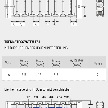
TRENNSTEGSYSTEM TS1
MIT DURCHGEHENDER HÖHENUNTERTEILUNG
a
a
a
a
Raster
T min
x min
c min
x
Vers.
n
T min
[mm]
[mm]
[mm]
[mm]
A
6,5
13
8,8
–
2
Die Trennstege sind im Querschnitt verschiebbar.