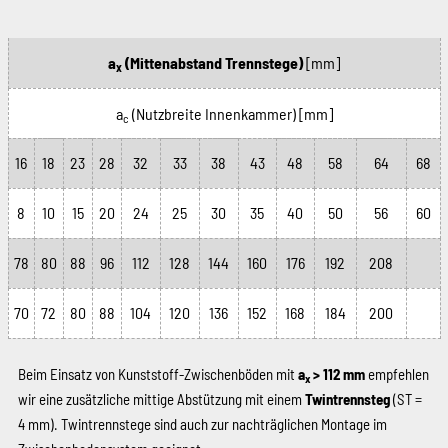
a
(Mittenabstand Trennstege)
[mm]
x
a
(Nutzbreite Innenkammer)
[mm]
c
16
18
23
28
32
33
38
43
48
58
64
68
8
10
15
20
24
25
30
35
40
50
56
60
78
80
88
96
112
128
144
160
176
192
208
70
72
80
88
104
120
136
152
168
184
200
Beim Einsatz von Kunststoff-Zwischenböden mit
a
> 112 mm
empfehlen
x
wir eine zusätzliche mittige Abstützung mit einem
Twintrennsteg
(ST =
4 mm). Twintrennstege sind auch zur nachträglichen Montage im