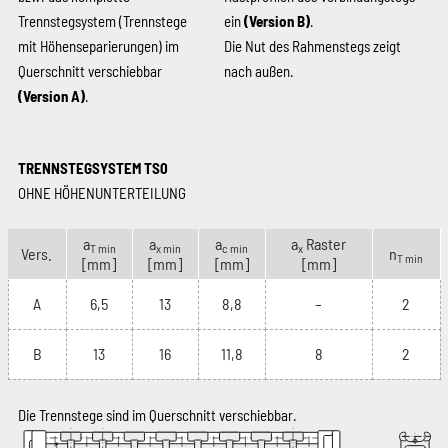
Trennstegsystem (Trennstege
ein
(Version B)
.
mit Höhenseparierungen) im
Die Nut des Rahmenstegs zeigt
Querschnitt verschiebbar
nach außen.
(Version A)
.
TRENNSTEGSYSTEM TS0
OHNE HÖHENUNTERTEILUNG
a
a
a
a
Raster
T min
x min
c min
x
Vers.
n
T min
[mm]
[mm]
[mm]
[mm]
A
6,5
13
8,8
–
2
B
13
16
11,8
8
2
Die Trennstege sind im Querschnitt verschiebbar.