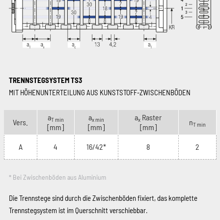
TRENNSTEGSYSTEM TS3
MIT HÖHENUNTERTEILUNG AUS KUNSTSTOFF-ZWISCHENBÖDEN
a
a
a
Raster
T min
x min
x
Vers.
n
T min
[mm]
[mm]
[mm]
A
4
16/42*
8
2
* Bei Zwischenböden aus Aluminium
Die Trennstege sind durch die Zwischenböden fixiert, das komplette
Trennstegsystem ist im Querschnitt verschiebbar.