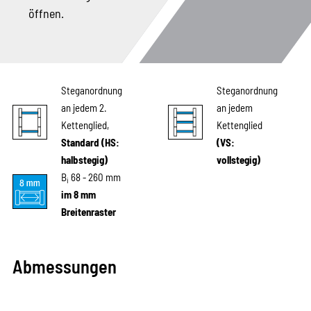
öffnen.
Steganordnung
Steganordnung
an jedem 2.
an jedem
Kettenglied,
Kettenglied
Standard (HS:
(VS:
halbstegig)
vollstegig)
B
68 - 260 mm
i
im 8 mm
Breitenraster
Abmessungen