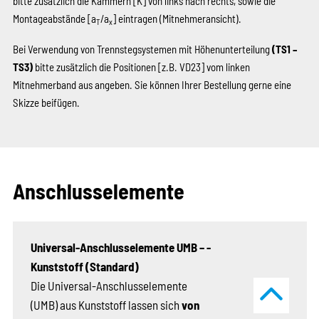
bitte zusätzlich die Kammern
[K]
von links nach rechts, sowie die
Montageabstände [a
/a
] eintragen (Mitnehmeransicht).
T
x
Bei Verwendung von Trennstegsystemen mit Höhenunterteilung
(TS1 –
TS3)
bitte zusätzlich die Positionen
[z.B. VD23]
vom linken
Mitnehmerband aus angeben. Sie können Ihrer Bestellung gerne eine
Skizze beifügen.
Anschlusselemente
Universal-Anschlusselemente UMB – ­
Kunststoff (Standard)
Die Universal-Anschlusselemente
(UMB) aus Kunststoff ­lassen sich
von