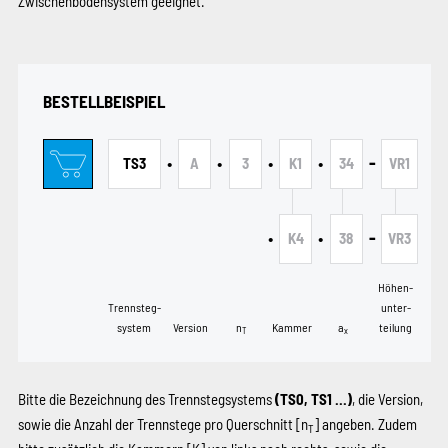
Zwischenbodensystem geeignet.
BESTELLBEISPIEL
•
•
•
•
-
TS3
A
3
K1
34
VR1
•
•
-
K4
38
VR3
Höhen­
Trennsteg­
unter­
system
Version
n
Kammer
a
teilung
T
x
Bitte die Bezeichnung des Trennstegsystems
(TS0, TS1 …)
, die Version,
sowie die Anzahl der Trennstege pro Querschnitt [n
] ­angeben. Zudem
T