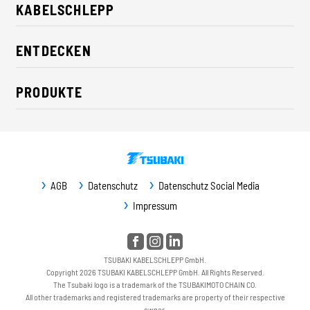
KABELSCHLEPP
Über uns
ENTDECKEN
Karriere
Branchenlösungen
CSR / Nachhaltigkeit
PRODUKTE
News
Kontakt
Energieketten
Presse
Leitungen
Messe
Fördersysteme
Newsletter
AGB
Datenschutz
Datenschutz Social Media
Führungsbahnschutz
Downloads
Impressum
Maschinenschutz
Service / Ersatzteile
TSUBAKI KABELSCHLEPP GmbH.
Copyright 2026 TSUBAKI KABELSCHLEPP GmbH. All Rights Reserved.
The Tsubaki logo is a trademark of the TSUBAKIMOTO CHAIN CO.
All other trademarks and registered trademarks are property of their respective
owner.