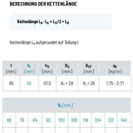
BERECHNUNG DER KETTENLÄNGE
Kettenlänge L
: L
≈ L
/2 + L
k
k
S
B
Kettenlänge L
aufgerundet auf Teilung t
k
t
h
h
B
B
q
i
G
k
EF
k
[mm]
[mm]
[mm]
[mm]
[mm]
[kg/m]
65
42
57.5
B
+ 28
B
+ 36
1.75 - 2.71
i
i
*
B
[mm]
i
68
76
84
92
100
108
116
124
132
140