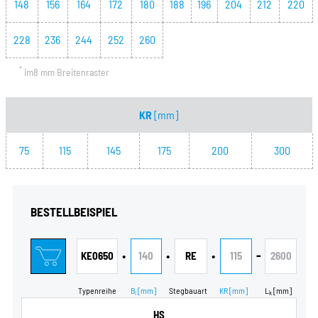
148
156
164
172
180
188
196
204
212
220
228
236
244
252
260
*
im8 mm Breitenraster
KR
[mm]
75
115
145
175
200
300
BESTELLBEISPIEL
•
•
•
-
KE0650
140
RE
115
2600
Typenreihe
B
[mm]
Stegbauart
KR
[mm]
L
[mm]
i
k
HS