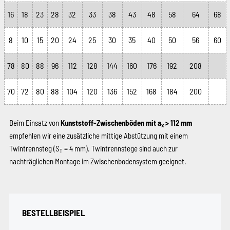
16
18
23
28
32
33
38
43
48
58
64
68
8
10
15
20
24
25
30
35
40
50
56
60
78
80
88
96
112
128
144
160
176
192
208
70
72
80
88
104
120
136
152
168
184
200
Beim Einsatz von
Kunststoff-Zwischenböden mit a
> 112 mm
x
empfehlen wir eine zusätzliche mittige Abstützung mit einem
Twintrennsteg (S
= 4 mm). Twintrennstege sind auch zur
T
nachträglichen Montage im Zwischenbodensystem geeignet.
BESTELLBEISPIEL