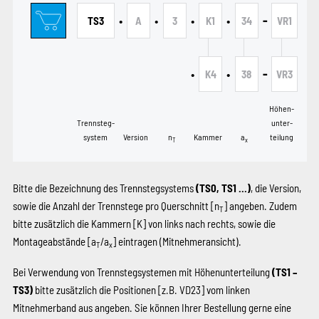
•
•
•
•
-
TS3
A
3
K1
34
VR1
•
•
-
K4
38
VR3
Höhen­
Trennsteg­
unter­
system
Version
n
Kammer
a
teilung
T
x
Bitte die Bezeichnung des Trennstegsystems
(TS0, TS1 …)
, die Version,
sowie die Anzahl der Trennstege pro Querschnitt [n
] angeben. Zudem
T
bitte zusätzlich die Kammern
[K]
von links nach rechts, sowie die
Montageabstände [a
/a
] eintragen (Mitnehmeransicht).
T
x
Bei Verwendung von Trennstegsystemen mit Höhenunterteilung
(TS1 –
TS3)
bitte zusätzlich die Positionen
[z.B. VD23]
vom linken
Mitnehmerband aus angeben. Sie können Ihrer Bestellung gerne eine