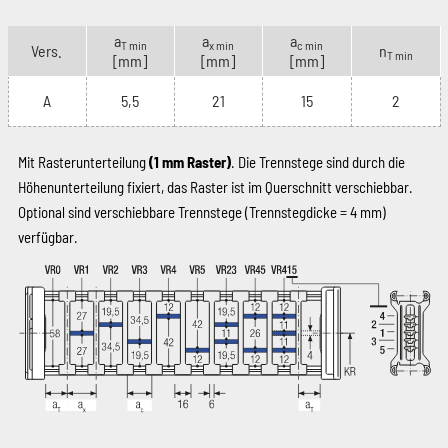
a
a
a
T min
x min
c min
Vers.
n
T min
[mm]
[mm]
[mm]
A
5,5
21
15
2
Mit Rasterunterteilung
(1 mm Raster)
. Die Trennstege sind durch die
Höhenunterteilung fixiert, das Raster ist im Querschnitt verschiebbar.
Optional sind verschiebbare Trennstege (Trennstegdicke = 4 mm)
verfügbar.