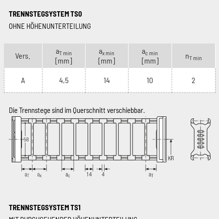
TRENNSTEGSYSTEM TS0
OHNE HÖHENUNTERTEILUNG
a
a
a
T min
x min
c min
Vers.
n
T min
[mm]
[mm]
[mm]
A
4,5
14
10
2
Die Trennstege sind im Querschnitt verschiebbar.
TRENNSTEGSYSTEM TS1