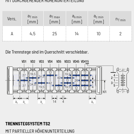
MIT DURCHGEHENDER HÖHENUNTERTEILUNG
a
a
a
a
T min
T max
x min
c min
Vers.
n
T min
[mm]
[mm]
[mm]
[mm]
A
4,5
25
14
10
2
Die Trennstege sind im Querschnitt verschiebbar.
TRENNSTEGSYSTEM TS2
MIT PARTIELLER HÖHENUNTERTEILUNG