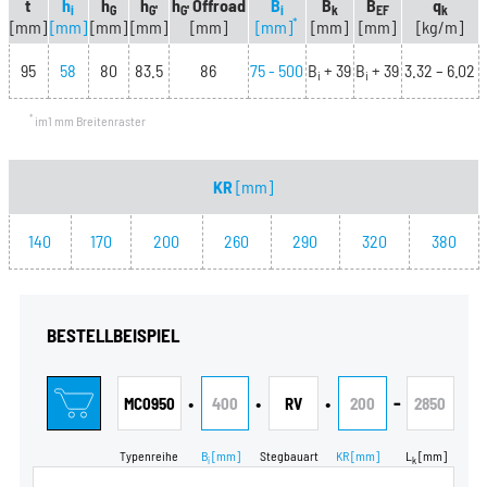
t
h
h
h
h
Offroad
B
B
B
q
i
G
G'
G'
i
k
EF
k
*
[mm]
[mm]
[mm]
[mm]
[mm]
[mm]
[mm]
[mm]
[kg/m]
95
58
80
83.5
86
75 - 500
B
+ 39
B
+ 39
3.32 – 6.02
i
i
*
im1 mm Breitenraster
KR
[mm]
140
170
200
260
290
320
380
BESTELLBEISPIEL
•
•
•
-
MC0950
400
RV
200
2850
Typenreihe
B
[mm]
Stegbauart
KR
[mm]
L
[mm]
i
k