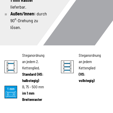
1 mm Raster
lieferbar.
Außen/Innen:
durch
90°-Drehung zu
lösen.
Steganordnung
Steganordnung
an jedem 2.
an jedem
Kettenglied,
Kettenglied
Standard (HS:
(VS:
halbstegig)
vollstegig)
B
75 - 500 mm
i
im 1 mm
Breitenraster