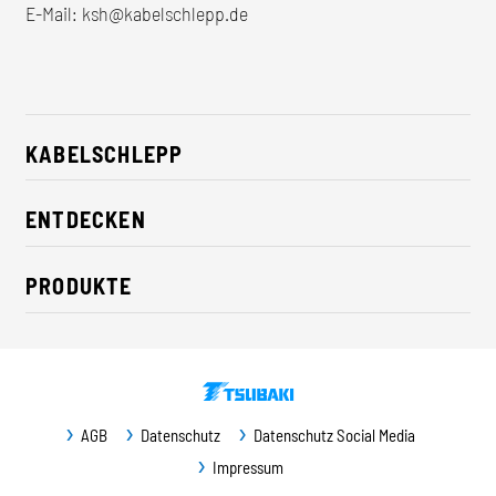
E-Mail:
ksh@kabelschlepp.de
KABELSCHLEPP
Über uns
ENTDECKEN
Karriere
Branchenlösungen
CSR / Nachhaltigkeit
PRODUKTE
News
Kontakt
Energieketten
Presse
Leitungen
Messe
Fördersysteme
Newsletter
AGB
Datenschutz
Datenschutz Social Media
Führungsbahnschutz
Downloads
Impressum
Maschinenschutz