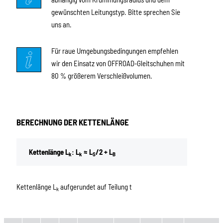
gewünschten Leitungstyp. Bitte sprechen Sie
uns an.
Für raue Umgebungsbedingungen empfehlen
wir den Einsatz von OFFROAD-Gleitschuhen mit
80 % größerem Verschleißvolumen.
BERECHNUNG DER KETTENLÄNGE
Kettenlänge L
: L
≈ L
/2 + L
k
k
S
B
Kettenlänge L
aufgerundet auf Teilung t
k