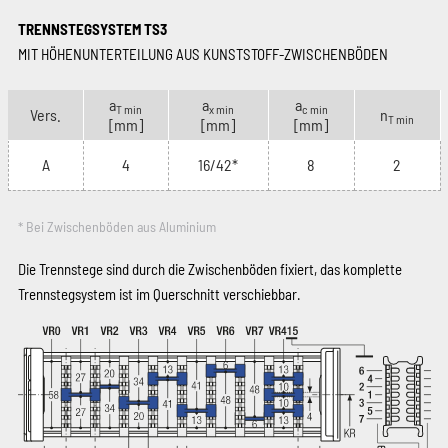
TRENNSTEGSYSTEM TS3
MIT HÖHENUNTERTEILUNG AUS KUNSTSTOFF-ZWISCHENBÖDEN
a
a
a
T min
x min
c min
Vers.
n
T min
[mm]
[mm]
[mm]
A
4
16/42*
8
2
* Bei Zwischenböden aus Aluminium
Die Trennstege sind durch die Zwischenböden fixiert, das komplette
Trennstegsystem ist im Querschnitt verschiebbar.