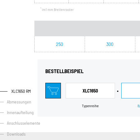
*
im1 mm Breitenraster
250
300
BESTELLBEISPIEL
•
XLC1650
XLC1650 RM
Abmessungen
Typenreihe
B
i
Innenaufteilung
Anschlusselemente
Downloads