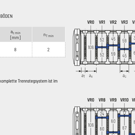
NBÖDEN
a
c min
n
T min
[mm]
8
2
 komplette Trennstegsystem ist im