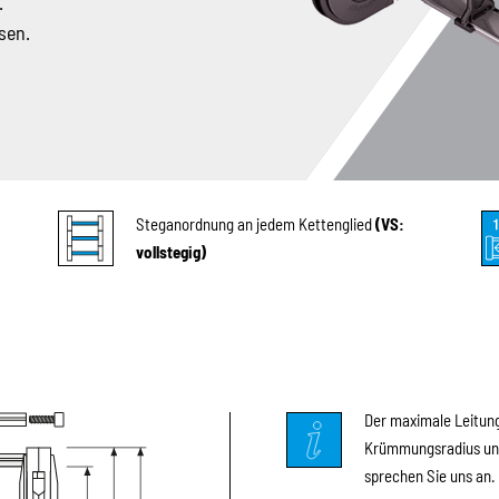
.
sen.
Steganordnung an jedem Kettenglied
(VS:
vollstegig)
Der maximale Leitun
Krümmungsradius und
sprechen Sie uns an.