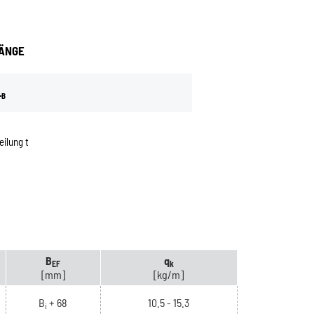
ÄNGE
L
B
ilung t
B
q
EF
k
[mm]
[kg/m]
B
+ 68
10.5 - 15.3
i