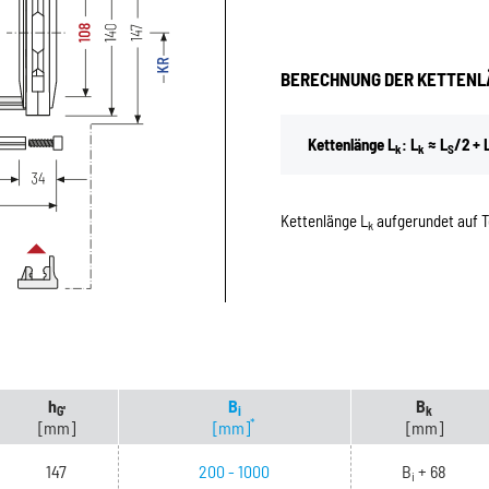
BERECHNUNG DER KETTENL
Kettenlänge L
: L
≈ L
/2 + 
k
k
S
Kettenlänge L
aufgerundet auf Te
k
h
B
B
G'
i
k
*
[mm]
[mm]
[mm]
147
200 - 1000
B
+ 68
i