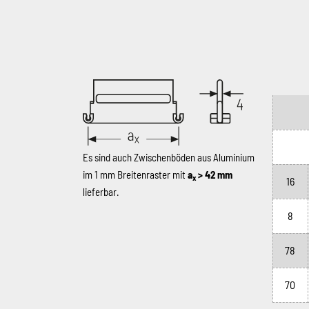
Es sind auch Zwischenböden aus Aluminium
im 1 mm Breitenraster mit
a
> 42 mm
x
16
lieferbar.
8
78
70