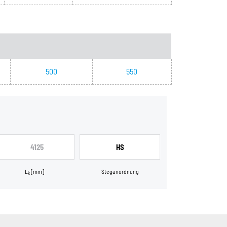
500
550
4125
HS
L
[mm]
Steganordnung
k