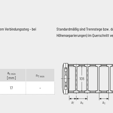
em Verbindungssteg – bei
Standardmäßig sind Trennstege bzw. d
Höhenseparierungen) im Querschnitt v
a
c min
n
T min
[mm]
17
–