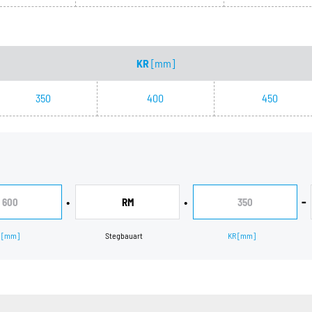
KR
[mm]
350
400
450
•
•
-
600
RM
350
[mm]
Stegbauart
KR
[mm]