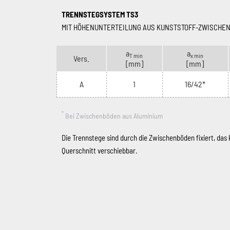
TRENNSTEGSYSTEM TS3
MIT HÖHENUNTERTEILUNG AUS KUNSTSTOFF-ZWISCHE
a
a
T min
x min
Vers.
[mm]
[mm]
A
1
16/42*
*
Bei Zwischenböden aus Aluminium
Die Trennstege sind durch die Zwischenböden fixiert, das
Querschnitt verschiebbar.