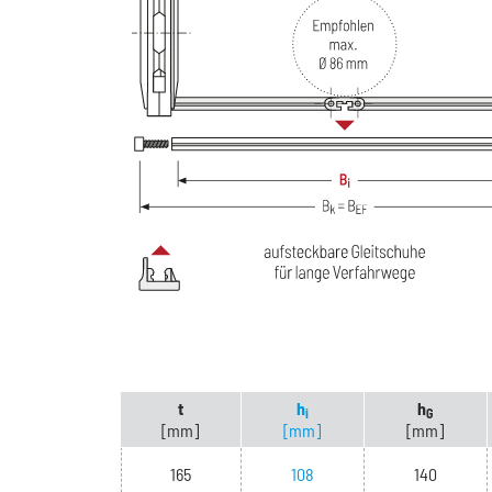
t
h
h
i
G
[mm]
[mm]
[mm]
165
108
140