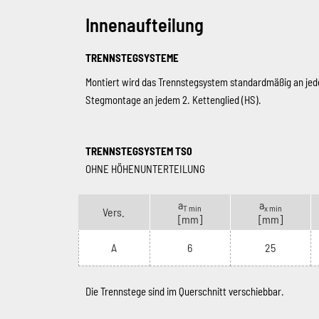
Innenaufteilung
TRENNSTEGSYSTEME
Montiert wird das Trennstegsystem standardmäßig an jed
Stegmontage an jedem 2. Kettenglied (HS).
TRENNSTEGSYSTEM TS0
OHNE HÖHENUNTERTEILUNG
a
a
T min
x min
Vers.
[mm]
[mm]
A
6
25
Die Trennstege sind im Querschnitt verschiebbar.