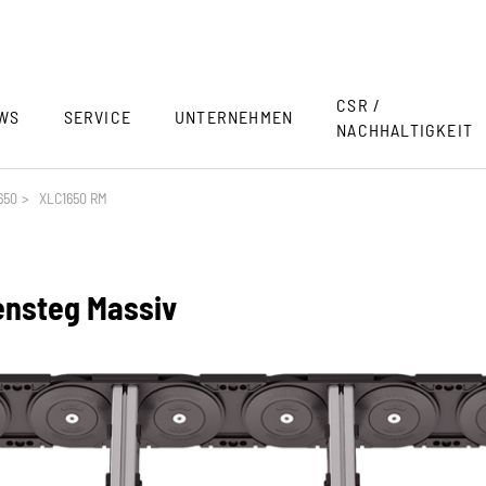
CSR /
WS
SERVICE
UNTERNEHMEN
NACHHALTIGKEIT
650
>
XLC1650 RM
nsteg Massiv