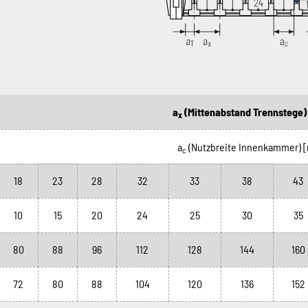
a
(Mittenabstand Trennstege
x
a
(Nutzbreite Innenkammer)
c
18
23
28
32
33
38
43
10
15
20
24
25
30
35
80
88
96
112
128
144
160
72
80
88
104
120
136
152