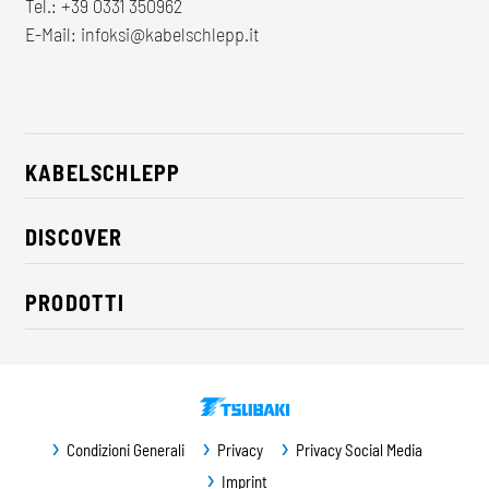
Tel.:
+39 0331 350962
E-Mail:
infoksi@kabelschlepp.it
KABELSCHLEPP
Chi siamo
DISCOVER
CSR / Sostenibilità
Soluzioni per l'industria
Contatti
PRODOTTI
Novità
Catene portacavi
Comunicati stampa
Cavi
Fiere
Sistemi di convogliamento
Download
Condizioni Generali
Privacy
Privacy Social Media
Protezione di guide
Imprint