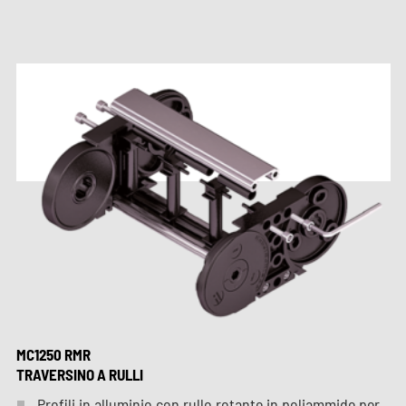
MC1250 RMR
TRAVERSINO A RULLI
Profili in alluminio con rullo rotante in poliammide per