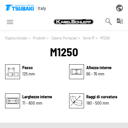
Skip to main navigation
Skip to main content
Skip to page footer
Italy
You are here:
Pagina iniziale
>
Prodotti
>
Catene Portacavi
>
Serie M
>
M1250
M1250
Passo
Altezza interne
125 mm
66 - 76 mm
Larghezze interne
Raggi di curvatura
71 - 800 mm
180 - 500 mm