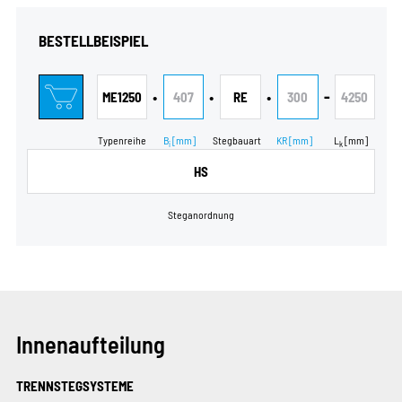
BESTELLBEISPIEL
•
•
•
-
ME1250
407
RE
300
4250
Typenreihe
B
[mm]
Stegbauart
KR
[mm]
L
[mm]
i
k
HS
Steganordnung
Innenaufteilung
TRENNSTEGSYSTEME