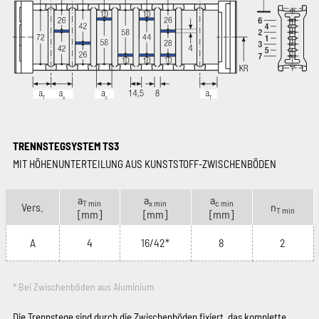
TRENNSTEGSYSTEM TS3
MIT HÖHENUNTERTEILUNG AUS KUNSTSTOFF-ZWISCHENBÖDEN
a
a
a
T min
x min
c min
Vers.
n
T min
[mm]
[mm]
[mm]
A
4
16/42*
8
2
* Bei Zwischenböden aus Aluminium
Die Trennstege sind durch die Zwischenböden fixiert, das komplette