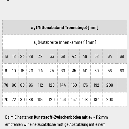
a
(Mittenabstand Trennstege)
[mm]
x
a
(Nutzbreite Innenkammer)
[mm]
c
16
18
23
28
32
33
38
43
48
58
64
68
8
10
15
20
24
25
30
35
40
50
56
60
78
80
88
96
112
128
144
160
176
192
208
70
72
80
88
104
120
136
152
168
184
200
Beim Einsatz von
Kunststoff-Zwischenböden mit a
> 112 mm
x
empfehlen wir eine zusätzliche mittige Abstützung mit einem