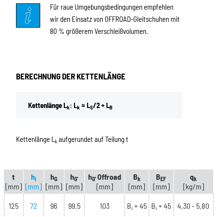
Für raue Umgebungsbedingungen empfehlen
wir den Einsatz von OFFROAD-Gleitschuhen mit
80 % größerem Verschleißvolumen.
BERECHNUNG DER KETTENLÄNGE
Kettenlänge L
: L
≈ L
/2 + L
k
k
S
B
Kettenlänge L
aufgerundet auf Teilung t
k
t
h
h
h
h
Offroad
B
B
q
i
G
G'
G'
k
EF
k
[mm]
[mm]
[mm]
[mm]
[mm]
[mm]
[mm]
[kg/m]
125
72
96
99.5
103
B
+ 45
B
+ 45
4.30 - 5.80
i
i