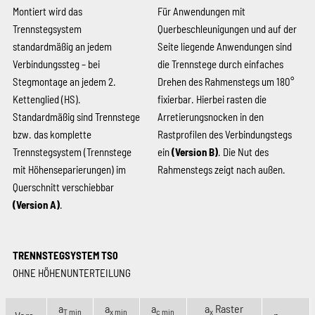
Montiert wird das
Für Anwendungen mit
Trennstegsystem
Querbeschleunigungen und auf der
standardmäßig an jedem
Seite liegende Anwendungen sind
Verbindungssteg – bei
die Trennstege durch einfaches
Stegmontage an jedem 2.
Drehen des Rahmenstegs um 180°
Kettenglied (HS).
fixierbar. Hierbei rasten die
Standardmäßig sind Trennstege
Arretierungsnocken in den
bzw. das kom­plette
Rastprofilen des Verbindungstegs
Trennstegsystem (Trennstege
ein
(Version B)
. Die Nut des
mit Höhenseparierungen) im
Rahmenstegs zeigt nach außen.
Querschnitt verschiebbar
(Version A)
.
TRENNSTEGSYSTEM TS0
OHNE HÖHENUNTERTEILUNG
a
a
a
a
Raster
T min
x min
c min
x