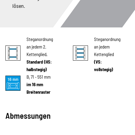
lösen.
Steganordnung
Steganordnung
an jedem 2.
an jedem
Kettenglied,
Kettenglied
Standard (HS:
(VS:
halbstegig)
vollstegig)
B
71 - 551 mm
i
im 16 mm
Breitenraster
Abmessungen