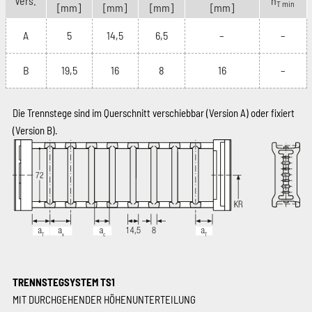
Vers.
n
T min
[mm]
[mm]
[mm]
[mm]
A
5
14,5
6,5
–
–
B
19,5
16
8
16
–
Die Trennstege sind im Querschnitt verschiebbar (Version A) oder fixiert
(Version B).
TRENNSTEGSYSTEM TS1
MIT DURCHGEHENDER HÖHENUNTERTEILUNG