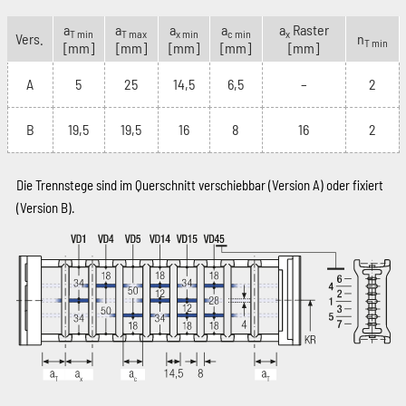
a
a
a
a
a
Raster
T min
T max
x min
c min
x
Vers.
n
T min
[mm]
[mm]
[mm]
[mm]
[mm]
A
5
25
14,5
6,5
–
2
B
19,5
19,5
16
8
16
2
Die Trennstege sind im Querschnitt verschiebbar (Version A) oder fixiert
(Version B).