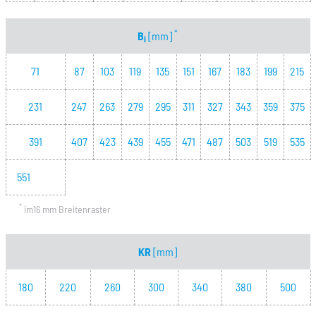
*
B
[mm]
i
71
87
103
119
135
151
167
183
199
215
231
247
263
279
295
311
327
343
359
375
391
407
423
439
455
471
487
503
519
535
551
*
im16 mm Breitenraster
KR
[mm]
180
220
260
300
340
380
500