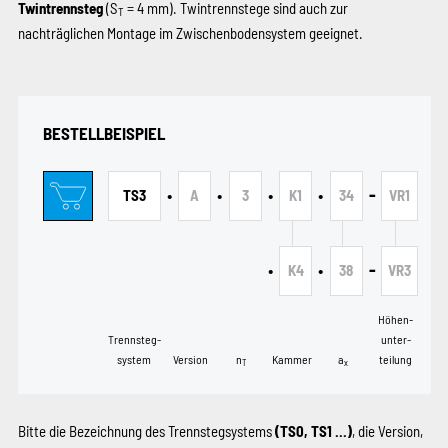
Twintrennsteg
(S
= 4 mm). Twintrennstege sind auch zur
T
nachträglichen Montage im Zwischenbodensystem geeignet.
BESTELLBEISPIEL
•
•
•
•
-
TS3
A
3
K1
34
VR1
•
•
-
K4
38
VR3
Höhen­
Trennsteg­
unter­
system
Version
n
Kammer
a
teilung
T
x
Bitte die Bezeichnung des Trennstegsystems
(TS0, TS1 …)
, die Version,