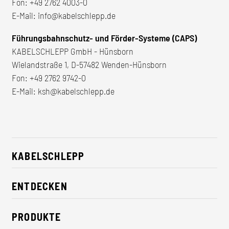
Fon:
+49 2762 4003-0
E-Mail:
info@kabelschlepp.de
Führungsbahnschutz- und Förder-Systeme (CAPS)
KABELSCHLEPP GmbH - Hünsborn
Wielandstraße 1, D-57482 Wenden-Hünsborn
Fon:
+49 2762 9742-0
E-Mail:
ksh@kabelschlepp.de
KABELSCHLEPP
Über uns
ENTDECKEN
Karriere
Branchenlösungen
CSR / Nachhaltigkeit
PRODUKTE
News