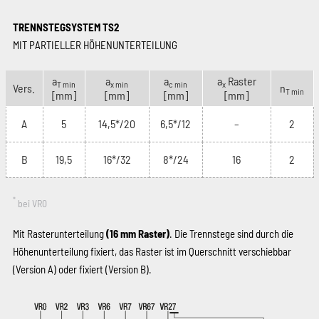
TRENNSTEGSYSTEM TS2
MIT PARTIELLER HÖHENUNTERTEILUNG
a
a
a
a
Raster
T min
x min
c min
x
Vers.
n
T min
[mm]
[mm]
[mm]
[mm]
A
5
14,5*/20
6,5*/12
–
2
B
19,5
16*/32
8*/24
16
2
*
bei VR0
Mit Rasterunterteilung
(16 mm Raster)
. Die Trennstege sind durch die
Höhenunterteilung fixiert, das Raster ist im Querschnitt verschiebbar
(Version A) oder fixiert (Version B).