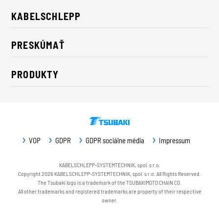
KABELSCHLEPP
O nás
PRESKÚMAŤ
Údržateľnosť
Riešenia pre priemysel
Kontakt
PRODUKTY
Novinky
Nosiče energie
Tlačové správy
Káble
Veľtrhy
Dopravníkové systémy
Na stiahnutie
VOP
GDPR
GDPR sociálne média
Impressum
Ochrana vodiacich plôch
Opláštenia strojov
KABELSCHLEPP-SYSTEMTECHNIK, spol. s r.o.
Copyright 2026 KABELSCHLEPP-SYSTEMTECHNIK, spol. s r.o. All Rights Reserved.
Servis / Náhradné diely
The Tsubaki logo is a trademark of the TSUBAKIMOTO CHAIN CO.
All other trademarks and registered trademarks are property of their respective
owner.