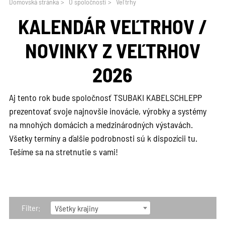
Domovská stránka
>
O spoločnosti
>
Veľtrhy
KALENDÁR VEĽTRHOV /
NOVINKY Z VEĽTRHOV
2026
Aj tento rok bude spoločnosť TSUBAKI KABELSCHLEPP
prezentovať svoje najnovšie inovácie, výrobky a systémy
na mnohých domácich a medzinárodných výstavách.
Všetky termíny a ďalšie podrobnosti sú k dispozícii tu.
Tešíme sa na stretnutie s vami!
Filter:
Všetky krajiny